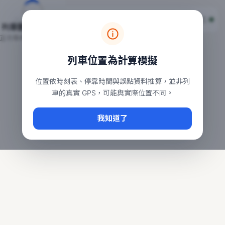
台鐵列車即時位置地圖
台鐵即時動態
本頁顯示目前全台鐵運行中的列車位置，涵蓋自強、普悠瑪、太魯
列車動態載入中…
常用查詢：
正在取得全台列車位置
台北車站即時動態
、
台中車站即時動態
、
高雄車站
列車位置為計算模擬
位置依時刻表、停靠時間與誤點資料推算，並非列
車的真實 GPS，可能與實際位置不同。
我知道了