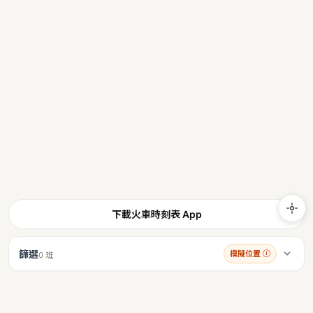
下載火車時刻表 App
篩選
模擬位置
ⓘ
0 班