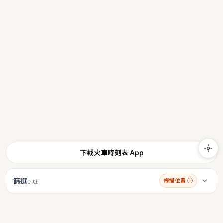
下載火車時刻表 App
篩選
模擬位置
ⓘ
0 班