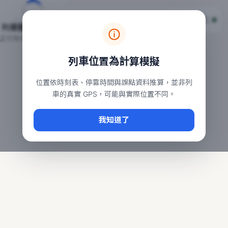
台鐵列車即時位置地圖
台鐵即時動態
本頁顯示目前全台鐵運行中的列車位置，涵蓋自強、普悠瑪、太魯
列車動態載入中…
常用查詢：
正在取得全台列車位置
台北車站即時動態
、
台中車站即時動態
、
高雄車站
列車位置為計算模擬
位置依時刻表、停靠時間與誤點資料推算，並非列
車的真實 GPS，可能與實際位置不同。
我知道了