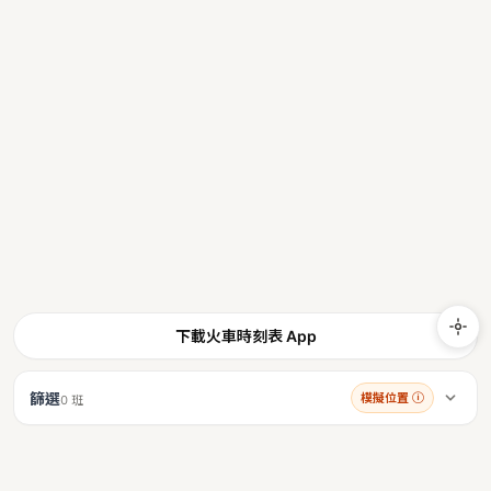
下載火車時刻表 App
篩選
模擬位置
ⓘ
0 班