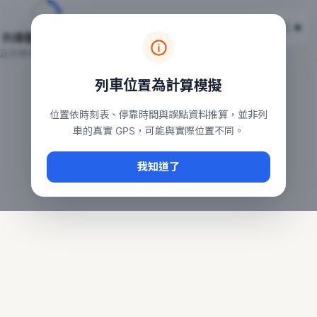
台鐵列車即時位置地圖
台鐵即時動態
本頁顯示目前全台鐵運行中的列車位置，涵蓋自強、普悠瑪、太魯
列車動態載入中…
常用查詢：
正在取得全台列車位置
台北車站即時動態
、
台中車站即時動態
、
高雄車站
列車位置為計算模擬
位置依時刻表、停靠時間與誤點資料推算，並非列
車的真實 GPS，可能與實際位置不同。
我知道了