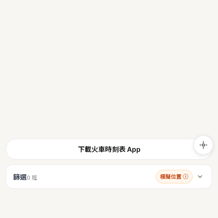
下載火車時刻表 App
篩選
模擬位置
ⓘ
0 班