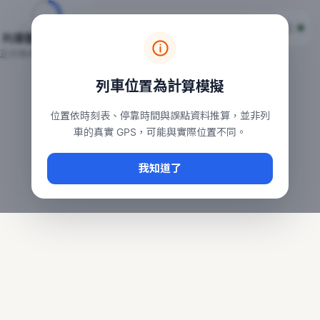
台鐵列車即時位置地圖
台鐵即時動態
本頁顯示目前全台鐵運行中的列車位置，涵蓋自強、普悠瑪、太魯
列車動態載入中…
常用查詢：
正在取得全台列車位置
台北車站即時動態
、
台中車站即時動態
、
高雄車站
列車位置為計算模擬
位置依時刻表、停靠時間與誤點資料推算，並非列
車的真實 GPS，可能與實際位置不同。
我知道了