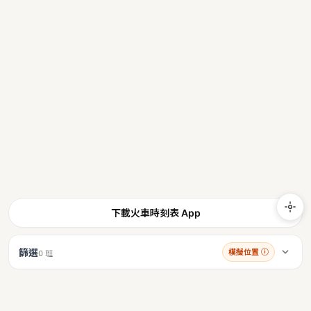
下載火車時刻表 App
篩選
模擬位置
ⓘ
0 班