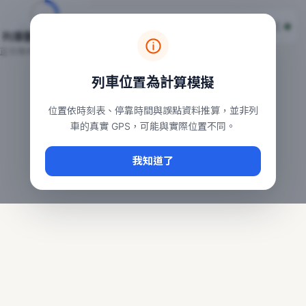
台鐵列車即時位置地圖
台鐵即時動態
本頁顯示目前全台鐵運行中的列車位置，涵蓋自強、普悠瑪、太魯
列車動態載入中…
常用查詢：
正在取得全台列車位置
台北車站即時動態
、
台中車站即時動態
、
高雄車站
列車位置為計算模擬
位置依時刻表、停靠時間與誤點資料推算，並非列
車的真實 GPS，可能與實際位置不同。
我知道了