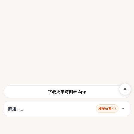
下載火車時刻表 App
篩選
模擬位置
ⓘ
0 班