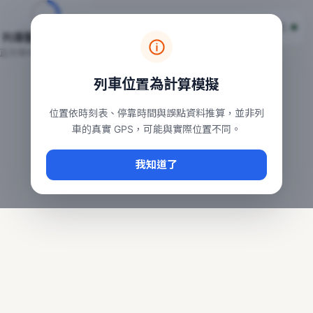
台鐵列車即時位置地圖
台鐵即時動態
本頁顯示目前全台鐵運行中的列車位置，涵蓋自強、普悠瑪、太魯
列車動態載入中…
常用查詢：
正在取得全台列車位置
台北車站即時動態
、
台中車站即時動態
、
高雄車站
列車位置為計算模擬
位置依時刻表、停靠時間與誤點資料推算，並非列
車的真實 GPS，可能與實際位置不同。
我知道了