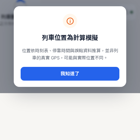
台鐵列車即時位置地圖
台鐵即時動態
本頁顯示目前全台鐵運行中的列車位置，涵蓋自強、普悠瑪、太魯
列車動態載入中…
常用查詢：
正在取得全台列車位置
台北車站即時動態
、
台中車站即時動態
、
高雄車站
列車位置為計算模擬
位置依時刻表、停靠時間與誤點資料推算，並非列
車的真實 GPS，可能與實際位置不同。
我知道了