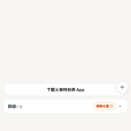
下載火車時刻表 App
篩選
模擬位置
ⓘ
0 班