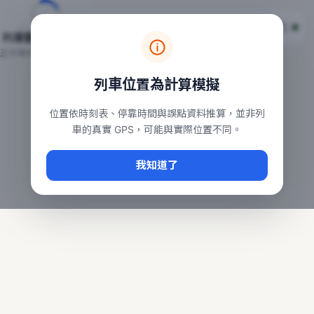
台鐵列車即時位置地圖
台鐵即時動態
本頁顯示目前全台鐵運行中的列車位置，涵蓋自強、普悠瑪、太魯
列車動態載入中…
常用查詢：
正在取得全台列車位置
台北車站即時動態
、
台中車站即時動態
、
高雄車站
列車位置為計算模擬
位置依時刻表、停靠時間與誤點資料推算，並非列
車的真實 GPS，可能與實際位置不同。
我知道了