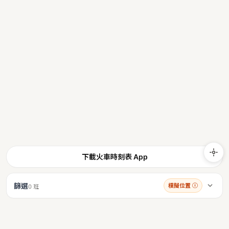
下載火車時刻表 App
篩選
模擬位置
ⓘ
0 班