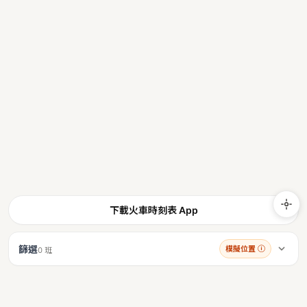
下載火車時刻表 App
篩選
模擬位置
ⓘ
0 班