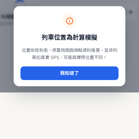
台鐵列車即時位置地圖
台鐵即時動態
本頁顯示目前全台鐵運行中的列車位置，涵蓋自強、普悠瑪、太魯
列車動態載入中…
常用查詢：
正在取得全台列車位置
台北車站即時動態
、
台中車站即時動態
、
高雄車站
列車位置為計算模擬
位置依時刻表、停靠時間與誤點資料推算，並非列
車的真實 GPS，可能與實際位置不同。
我知道了