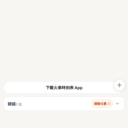
下載火車時刻表 App
篩選
模擬位置
ⓘ
0 班