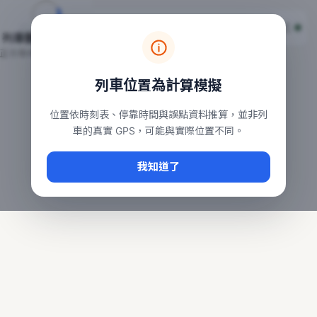
台鐵列車即時位置地圖
台鐵即時動態
本頁顯示目前全台鐵運行中的列車位置，涵蓋自強、普悠瑪、太魯
列車動態載入中…
常用查詢：
正在取得全台列車位置
台北車站即時動態
、
台中車站即時動態
、
高雄車站
列車位置為計算模擬
位置依時刻表、停靠時間與誤點資料推算，並非列
車的真實 GPS，可能與實際位置不同。
我知道了