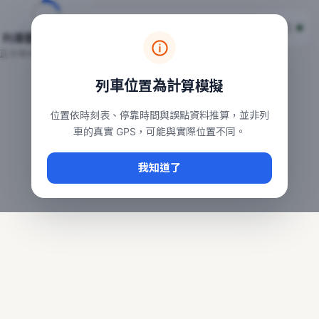
台鐵列車即時位置地圖
台鐵即時動態
本頁顯示目前全台鐵運行中的列車位置，涵蓋自強、普悠瑪、太魯
列車動態載入中…
常用查詢：
正在取得全台列車位置
台北車站即時動態
、
台中車站即時動態
、
高雄車站
列車位置為計算模擬
位置依時刻表、停靠時間與誤點資料推算，並非列
車的真實 GPS，可能與實際位置不同。
我知道了