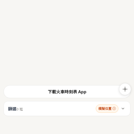
下載火車時刻表 App
篩選
模擬位置
ⓘ
0 班