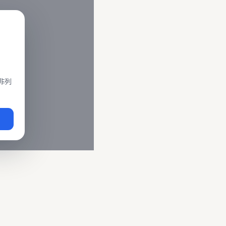
閣、莒光、復興、區間車、區間快等車種。 資料來源為交通部運輸
即時動態
、
台鐵誤點警示
、
路線時刻表
。
非列