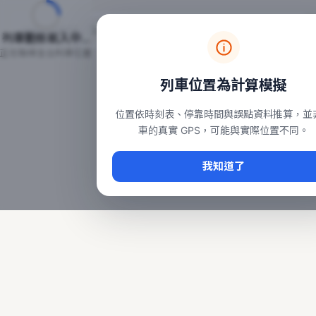
台鐵列車即時位置地圖
台鐵即時動態
本頁顯示目前全台鐵運行中的列車位置，涵蓋自強、普悠瑪、太魯
列車動態載入中…
常用查詢：
正在取得全台列車位置
台北車站即時動態
、
台中車站即時動態
、
高雄車站
列車位置為計算模擬
位置依時刻表、停靠時間與誤點資料推算，並
車的真實 GPS，可能與實際位置不同。
我知道了