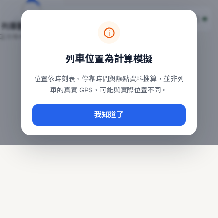
台鐵列車即時位置地圖
台鐵即時動態
本頁顯示目前全台鐵運行中的列車位置，涵蓋自強、普悠瑪、太魯
列車動態載入中…
常用查詢：
正在取得全台列車位置
台北車站即時動態
、
台中車站即時動態
、
高雄車站
列車位置為計算模擬
位置依時刻表、停靠時間與誤點資料推算，並非列
車的真實 GPS，可能與實際位置不同。
我知道了