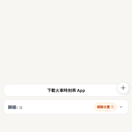
下載火車時刻表 App
篩選
模擬位置
ⓘ
0 班