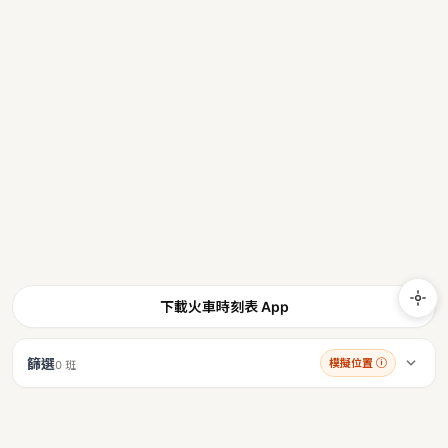
下載火車時刻表 App
篩選
模擬位置
ⓘ
0 班