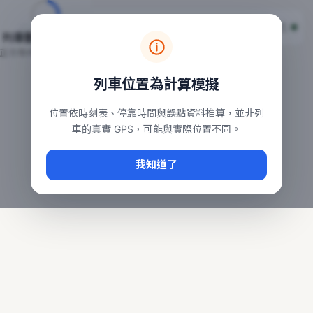
台鐵列車即時位置地圖
台鐵即時動態
本頁顯示目前全台鐵運行中的列車位置，涵蓋自強、普悠瑪、太魯
列車動態載入中…
常用查詢：
正在取得全台列車位置
台北車站即時動態
、
台中車站即時動態
、
高雄車站
列車位置為計算模擬
位置依時刻表、停靠時間與誤點資料推算，並非列
車的真實 GPS，可能與實際位置不同。
我知道了