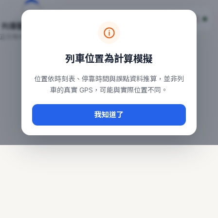
台鐵列車即時位置地圖
台鐵即時動態
本頁顯示目前全台鐵運行中的列車位置，涵蓋自強、普悠瑪、太魯
列車動態載入中…
常用查詢：
正在取得全台列車位置
台北車站即時動態
、
台中車站即時動態
、
高雄車站
列車位置為計算模擬
位置依時刻表、停靠時間與誤點資料推算，並非列
車的真實 GPS，可能與實際位置不同。
我知道了