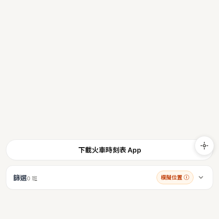
下載火車時刻表 App
篩選
模擬位置
ⓘ
0 班