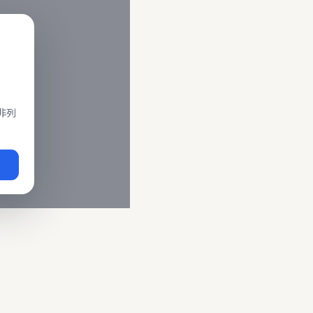
閣、莒光、復興、區間車、區間快等車種。 資料來源為交通部運輸
即時動態
、
台鐵誤點警示
、
路線時刻表
。
非列