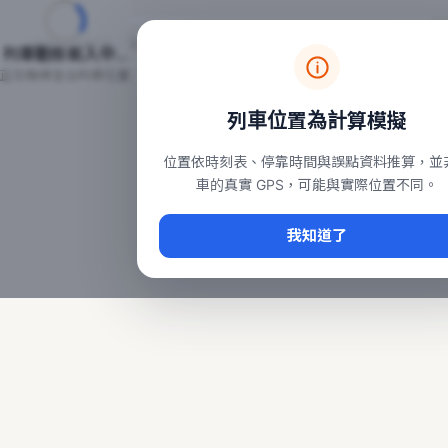
台鐵列車即時位置地圖
台鐵即時動態
本頁顯示目前全台鐵運行中的列車位置，涵蓋自強、普悠瑪、太魯
列車動態載入中…
常用查詢：
正在取得全台列車位置
台北車站即時動態
、
台中車站即時動態
、
高雄車站
列車位置為計算模擬
位置依時刻表、停靠時間與誤點資料推算，並
車的真實 GPS，可能與實際位置不同。
我知道了