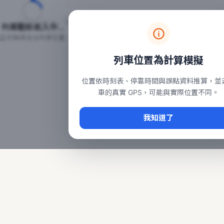
台鐵列車即時位置地圖
台鐵即時動態
本頁顯示目前全台鐵運行中的列車位置，涵蓋自強、普悠瑪、太魯
列車動態載入中…
常用查詢：
正在取得全台列車位置
台北車站即時動態
、
台中車站即時動態
、
高雄車站
列車位置為計算模擬
位置依時刻表、停靠時間與誤點資料推算，並
車的真實 GPS，可能與實際位置不同。
我知道了