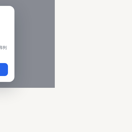
閣、莒光、復興、區間車、區間快等車種。 資料來源為交通部運輸
即時動態
、
台鐵誤點警示
、
路線時刻表
。
非列