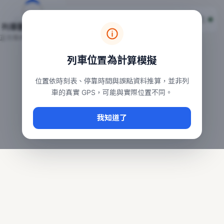
台鐵列車即時位置地圖
台鐵即時動態
本頁顯示目前全台鐵運行中的列車位置，涵蓋自強、普悠瑪、太魯
列車動態載入中…
常用查詢：
正在取得全台列車位置
台北車站即時動態
、
台中車站即時動態
、
高雄車站
列車位置為計算模擬
位置依時刻表、停靠時間與誤點資料推算，並非列
車的真實 GPS，可能與實際位置不同。
我知道了