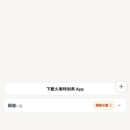
下載火車時刻表 App
篩選
模擬位置
ⓘ
0 班