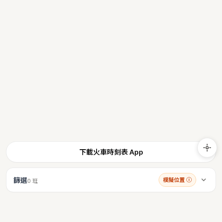
下載火車時刻表 App
篩選
模擬位置
ⓘ
0 班