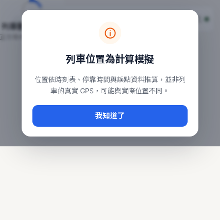
台鐵列車即時位置地圖
台鐵即時動態
本頁顯示目前全台鐵運行中的列車位置，涵蓋自強、普悠瑪、太魯
列車動態載入中…
常用查詢：
正在取得全台列車位置
台北車站即時動態
、
台中車站即時動態
、
高雄車站
列車位置為計算模擬
位置依時刻表、停靠時間與誤點資料推算，並非列
車的真實 GPS，可能與實際位置不同。
我知道了