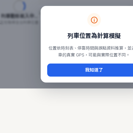
台鐵列車即時位置地圖
台鐵即時動態
本頁顯示目前全台鐵運行中的列車位置，涵蓋自強、普悠瑪、太魯
列車動態載入中…
常用查詢：
正在取得全台列車位置
台北車站即時動態
、
台中車站即時動態
、
高雄車站
列車位置為計算模擬
位置依時刻表、停靠時間與誤點資料推算，並
車的真實 GPS，可能與實際位置不同。
我知道了