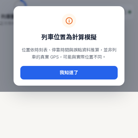
台鐵列車即時位置地圖
台鐵即時動態
本頁顯示目前全台鐵運行中的列車位置，涵蓋自強、普悠瑪、太魯
列車動態載入中…
常用查詢：
正在取得全台列車位置
台北車站即時動態
、
台中車站即時動態
、
高雄車站
列車位置為計算模擬
位置依時刻表、停靠時間與誤點資料推算，並非列
車的真實 GPS，可能與實際位置不同。
我知道了