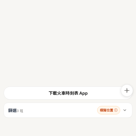
下載火車時刻表 App
篩選
模擬位置
ⓘ
0 班