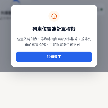
台鐵列車即時位置地圖
台鐵即時動態
本頁顯示目前全台鐵運行中的列車位置，涵蓋自強、普悠瑪、太魯
列車動態載入中…
常用查詢：
正在取得全台列車位置
台北車站即時動態
、
台中車站即時動態
、
高雄車站
列車位置為計算模擬
位置依時刻表、停靠時間與誤點資料推算，並非列
車的真實 GPS，可能與實際位置不同。
我知道了