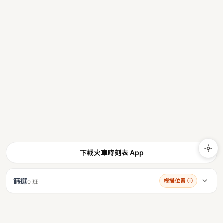
下載火車時刻表 App
篩選
模擬位置
ⓘ
0 班