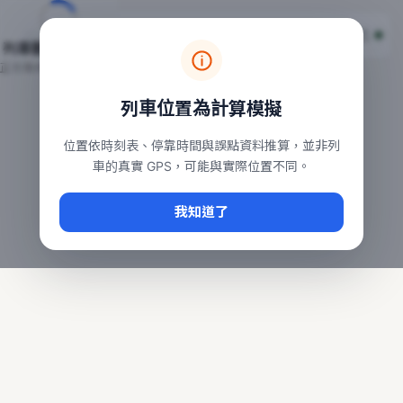
台鐵列車即時位置地圖
台鐵即時動態
本頁顯示目前全台鐵運行中的列車位置，涵蓋自強、普悠瑪、太魯
列車動態載入中…
常用查詢：
正在取得全台列車位置
台北車站即時動態
、
台中車站即時動態
、
高雄車站
列車位置為計算模擬
位置依時刻表、停靠時間與誤點資料推算，並非列
車的真實 GPS，可能與實際位置不同。
我知道了