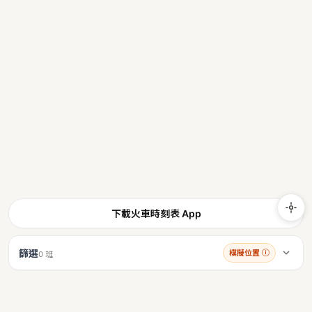
下載火車時刻表 App
篩選
模擬位置
ⓘ
0 班