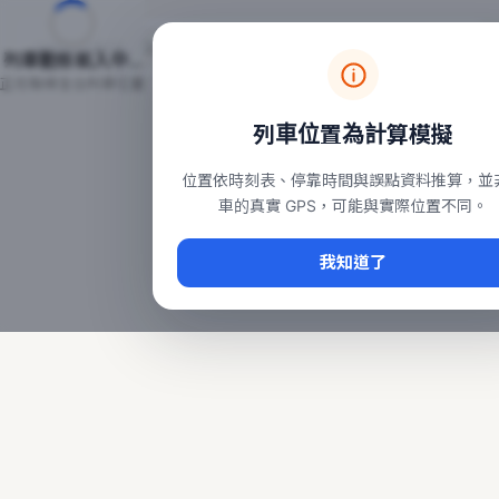
台鐵列車即時位置地圖
台鐵即時動態
本頁顯示目前全台鐵運行中的列車位置，涵蓋自強、普悠瑪、太魯
列車動態載入中…
常用查詢：
正在取得全台列車位置
台北車站即時動態
、
台中車站即時動態
、
高雄車站
列車位置為計算模擬
位置依時刻表、停靠時間與誤點資料推算，並
車的真實 GPS，可能與實際位置不同。
我知道了