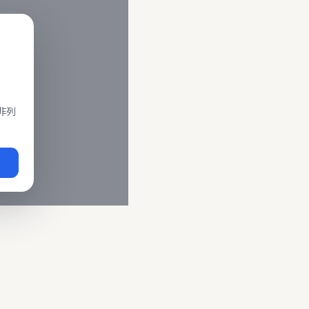
閣、莒光、復興、區間車、區間快等車種。 資料來源為交通部運輸
即時動態
、
台鐵誤點警示
、
路線時刻表
。
非列