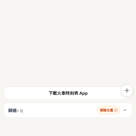
下載火車時刻表 App
篩選
模擬位置
ⓘ
0 班