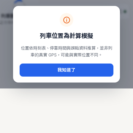
台鐵列車即時位置地圖
台鐵即時動態
本頁顯示目前全台鐵運行中的列車位置，涵蓋自強、普悠瑪、太魯
列車動態載入中…
常用查詢：
正在取得全台列車位置
台北車站即時動態
、
台中車站即時動態
、
高雄車站
列車位置為計算模擬
位置依時刻表、停靠時間與誤點資料推算，並非列
車的真實 GPS，可能與實際位置不同。
我知道了