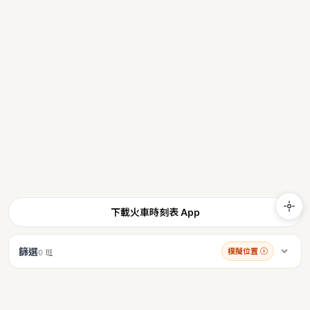
下載火車時刻表 App
篩選
模擬位置
ⓘ
0 班