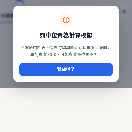
台鐵列車即時位置地圖
台鐵即時動態
本頁顯示目前全台鐵運行中的列車位置，涵蓋自強、普悠瑪、太魯
列車動態載入中…
常用查詢：
正在取得全台列車位置
台北車站即時動態
、
台中車站即時動態
、
高雄車站
列車位置為計算模擬
位置依時刻表、停靠時間與誤點資料推算，並非列
車的真實 GPS，可能與實際位置不同。
我知道了