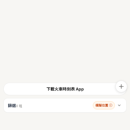
下載火車時刻表 App
篩選
模擬位置
ⓘ
0 班