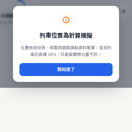
台鐵列車即時位置地圖
台鐵即時動態
本頁顯示目前全台鐵運行中的列車位置，涵蓋自強、普悠瑪、太魯
列車動態載入中…
常用查詢：
正在取得全台列車位置
台北車站即時動態
、
台中車站即時動態
、
高雄車站
列車位置為計算模擬
位置依時刻表、停靠時間與誤點資料推算，並非列
車的真實 GPS，可能與實際位置不同。
我知道了