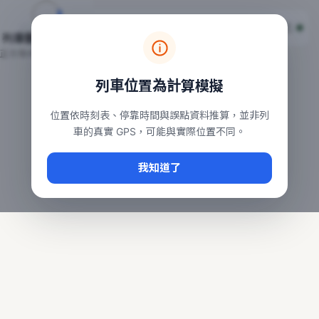
台鐵列車即時位置地圖
台鐵即時動態
本頁顯示目前全台鐵運行中的列車位置，涵蓋自強、普悠瑪、太魯
列車動態載入中…
常用查詢：
正在取得全台列車位置
台北車站即時動態
、
台中車站即時動態
、
高雄車站
列車位置為計算模擬
位置依時刻表、停靠時間與誤點資料推算，並非列
車的真實 GPS，可能與實際位置不同。
我知道了