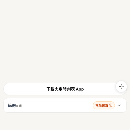
下載火車時刻表 App
篩選
模擬位置
ⓘ
0 班