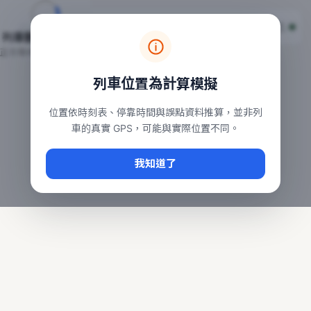
台鐵列車即時位置地圖
台鐵即時動態
本頁顯示目前全台鐵運行中的列車位置，涵蓋自強、普悠瑪、太魯
列車動態載入中…
常用查詢：
正在取得全台列車位置
台北車站即時動態
、
台中車站即時動態
、
高雄車站
列車位置為計算模擬
位置依時刻表、停靠時間與誤點資料推算，並非列
車的真實 GPS，可能與實際位置不同。
我知道了