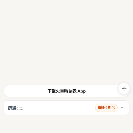
下載火車時刻表 App
篩選
模擬位置
ⓘ
0 班