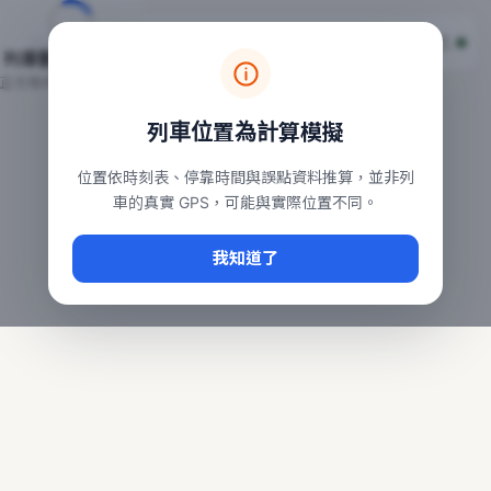
台鐵列車即時位置地圖
台鐵即時動態
本頁顯示目前全台鐵運行中的列車位置，涵蓋自強、普悠瑪、太魯
列車動態載入中…
常用查詢：
正在取得全台列車位置
台北車站即時動態
、
台中車站即時動態
、
高雄車站
列車位置為計算模擬
位置依時刻表、停靠時間與誤點資料推算，並非列
車的真實 GPS，可能與實際位置不同。
我知道了