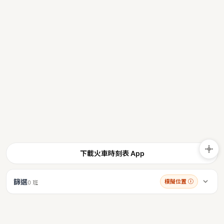
下載火車時刻表 App
篩選
模擬位置
ⓘ
0 班