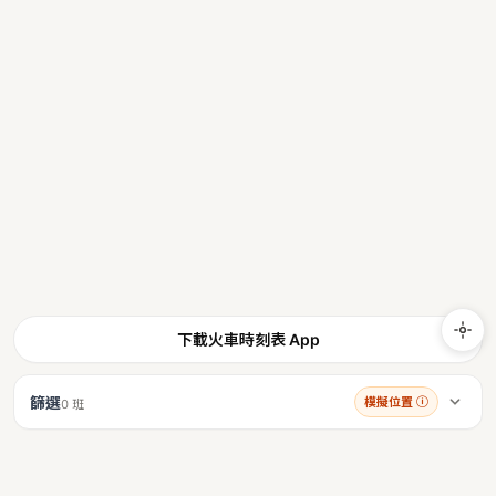
下載火車時刻表 App
篩選
模擬位置
ⓘ
0 班