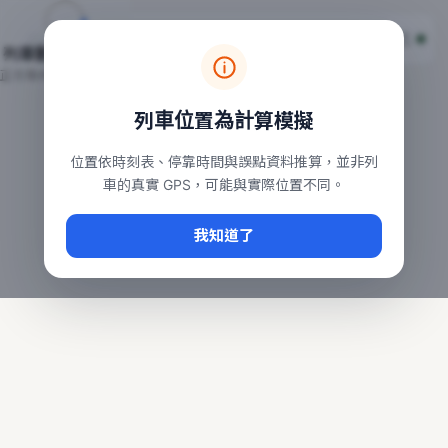
台鐵列車即時位置地圖
台鐵即時動態
本頁顯示目前全台鐵運行中的列車位置，涵蓋自強、普悠瑪、太魯
列車動態載入中…
常用查詢：
正在取得全台列車位置
台北車站即時動態
、
台中車站即時動態
、
高雄車站
列車位置為計算模擬
位置依時刻表、停靠時間與誤點資料推算，並非列
車的真實 GPS，可能與實際位置不同。
我知道了