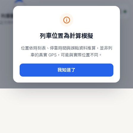
台鐵列車即時位置地圖
台鐵即時動態
本頁顯示目前全台鐵運行中的列車位置，涵蓋自強、普悠瑪、太魯
列車動態載入中…
常用查詢：
正在取得全台列車位置
台北車站即時動態
、
台中車站即時動態
、
高雄車站
列車位置為計算模擬
位置依時刻表、停靠時間與誤點資料推算，並非列
車的真實 GPS，可能與實際位置不同。
我知道了