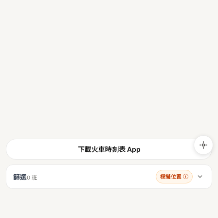
下載火車時刻表 App
篩選
模擬位置
ⓘ
0 班