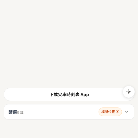
下載火車時刻表 App
篩選
模擬位置
ⓘ
0 班