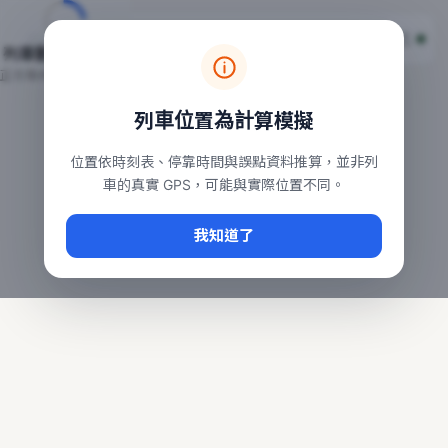
台鐵列車即時位置地圖
台鐵即時動態
本頁顯示目前全台鐵運行中的列車位置，涵蓋自強、普悠瑪、太魯
列車動態載入中…
常用查詢：
正在取得全台列車位置
台北車站即時動態
、
台中車站即時動態
、
高雄車站
列車位置為計算模擬
位置依時刻表、停靠時間與誤點資料推算，並非列
車的真實 GPS，可能與實際位置不同。
我知道了