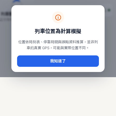
台鐵列車即時位置地圖
台鐵即時動態
本頁顯示目前全台鐵運行中的列車位置，涵蓋自強、普悠瑪、太魯
列車動態載入中…
常用查詢：
正在取得全台列車位置
台北車站即時動態
、
台中車站即時動態
、
高雄車站
列車位置為計算模擬
位置依時刻表、停靠時間與誤點資料推算，並非列
車的真實 GPS，可能與實際位置不同。
我知道了