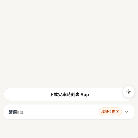
下載火車時刻表 App
篩選
模擬位置
ⓘ
0 班