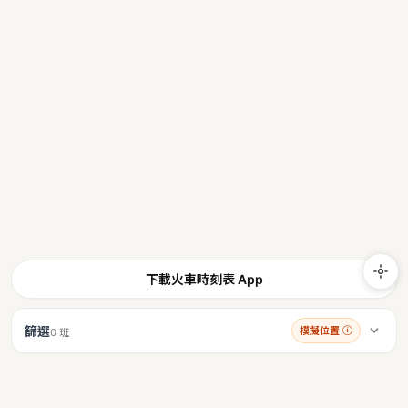
下載火車時刻表 App
篩選
模擬位置
ⓘ
0 班