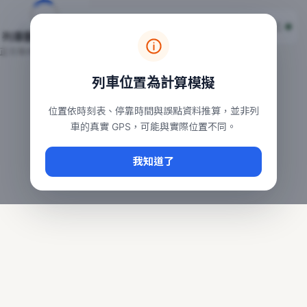
台鐵列車即時位置地圖
台鐵即時動態
本頁顯示目前全台鐵運行中的列車位置，涵蓋自強、普悠瑪、太魯
列車動態載入中…
常用查詢：
正在取得全台列車位置
台北車站即時動態
、
台中車站即時動態
、
高雄車站
列車位置為計算模擬
位置依時刻表、停靠時間與誤點資料推算，並非列
車的真實 GPS，可能與實際位置不同。
我知道了