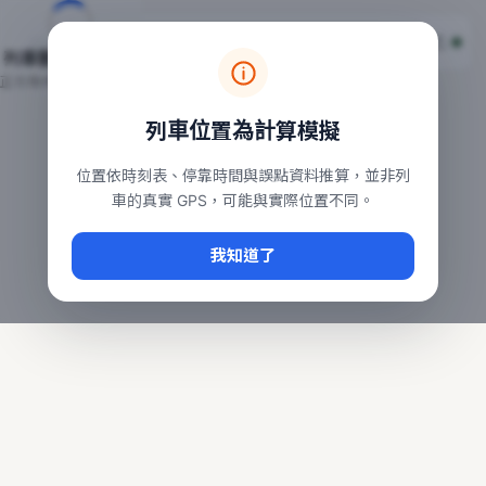
台鐵列車即時位置地圖
台鐵即時動態
本頁顯示目前全台鐵運行中的列車位置，涵蓋自強、普悠瑪、太魯
列車動態載入中…
常用查詢：
正在取得全台列車位置
台北車站即時動態
、
台中車站即時動態
、
高雄車站
列車位置為計算模擬
位置依時刻表、停靠時間與誤點資料推算，並非列
車的真實 GPS，可能與實際位置不同。
我知道了