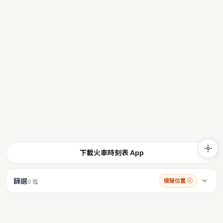
下載火車時刻表 App
篩選
模擬位置
ⓘ
0 班