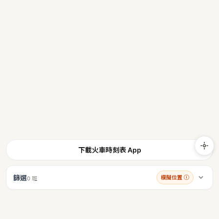
下載火車時刻表 App
篩選
模擬位置
ⓘ
0 班