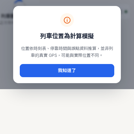
台鐵列車即時位置地圖
台鐵即時動態
本頁顯示目前全台鐵運行中的列車位置，涵蓋自強、普悠瑪、太魯
列車動態載入中…
常用查詢：
正在取得全台列車位置
台北車站即時動態
、
台中車站即時動態
、
高雄車站
列車位置為計算模擬
位置依時刻表、停靠時間與誤點資料推算，並非列
車的真實 GPS，可能與實際位置不同。
我知道了