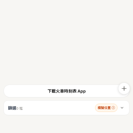
下載火車時刻表 App
篩選
模擬位置
ⓘ
0 班