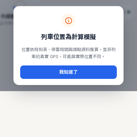
台鐵列車即時位置地圖
台鐵即時動態
本頁顯示目前全台鐵運行中的列車位置，涵蓋自強、普悠瑪、太魯
列車動態載入中…
常用查詢：
正在取得全台列車位置
台北車站即時動態
、
台中車站即時動態
、
高雄車站
列車位置為計算模擬
位置依時刻表、停靠時間與誤點資料推算，並非列
車的真實 GPS，可能與實際位置不同。
我知道了