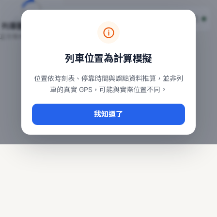
台鐵列車即時位置地圖
台鐵即時動態
本頁顯示目前全台鐵運行中的列車位置，涵蓋自強、普悠瑪、太魯
列車動態載入中…
常用查詢：
正在取得全台列車位置
台北車站即時動態
、
台中車站即時動態
、
高雄車站
列車位置為計算模擬
位置依時刻表、停靠時間與誤點資料推算，並非列
車的真實 GPS，可能與實際位置不同。
我知道了