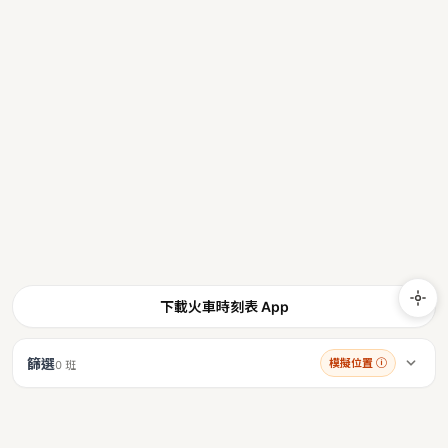
下載火車時刻表 App
篩選
模擬位置
ⓘ
0 班