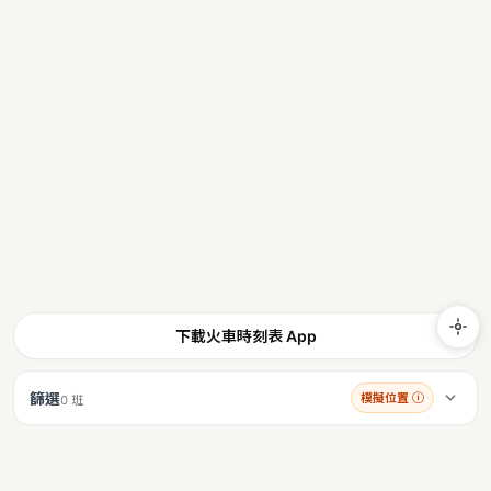
下載火車時刻表 App
篩選
模擬位置
ⓘ
0 班