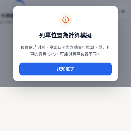
台鐵列車即時位置地圖
台鐵即時動態
本頁顯示目前全台鐵運行中的列車位置，涵蓋自強、普悠瑪、太魯
列車動態載入中…
常用查詢：
正在取得全台列車位置
台北車站即時動態
、
台中車站即時動態
、
高雄車站
列車位置為計算模擬
位置依時刻表、停靠時間與誤點資料推算，並非列
車的真實 GPS，可能與實際位置不同。
我知道了