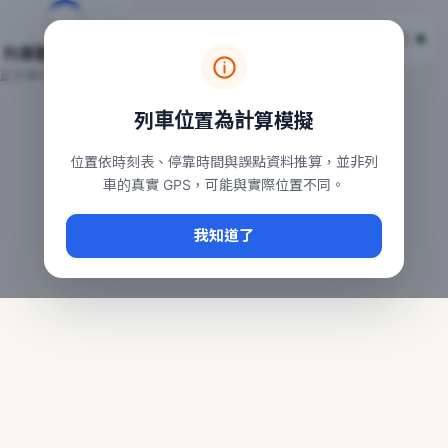
台鐵列車即時位置地圖
台鐵即時動態
本頁顯示目前全台鐵運行中的列車位置，涵蓋自強、普悠瑪、太魯
列車動態載入中…
常用查詢：
正在取得全台列車位置
台北車站即時動態
、
台中車站即時動態
、
高雄車站
列車位置為計算模擬
位置依時刻表、停靠時間與誤點資料推算，並非列
車的真實 GPS，可能與實際位置不同。
我知道了