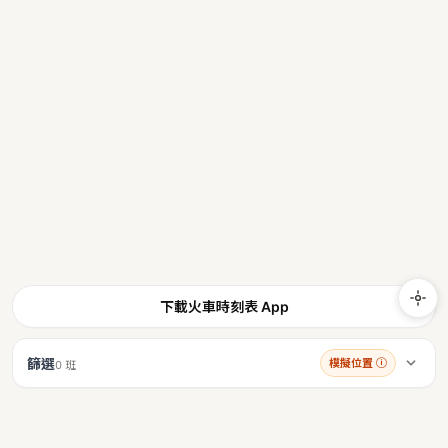
下載火車時刻表 App
篩選
模擬位置
ⓘ
0 班