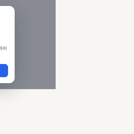
閣、莒光、復興、區間車、區間快等車種。 資料來源為交通部運輸
即時動態
、
台鐵誤點警示
、
路線時刻表
。
非列