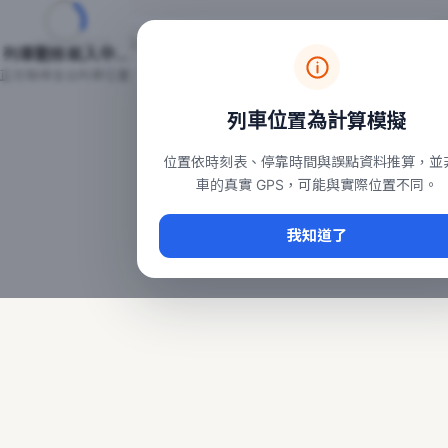
台鐵列車即時位置地圖
台鐵即時動態
本頁顯示目前全台鐵運行中的列車位置，涵蓋自強、普悠瑪、太魯
列車動態載入中…
常用查詢：
正在取得全台列車位置
台北車站即時動態
、
台中車站即時動態
、
高雄車站
列車位置為計算模擬
位置依時刻表、停靠時間與誤點資料推算，並
車的真實 GPS，可能與實際位置不同。
我知道了