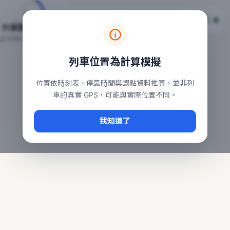
台鐵列車即時位置地圖
台鐵即時動態
本頁顯示目前全台鐵運行中的列車位置，涵蓋自強、普悠瑪、太魯
列車動態載入中…
常用查詢：
正在取得全台列車位置
台北車站即時動態
、
台中車站即時動態
、
高雄車站
列車位置為計算模擬
位置依時刻表、停靠時間與誤點資料推算，並非列
車的真實 GPS，可能與實際位置不同。
我知道了