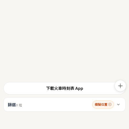
下載火車時刻表 App
篩選
模擬位置
ⓘ
0 班