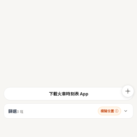
下載火車時刻表 App
篩選
模擬位置
ⓘ
0 班