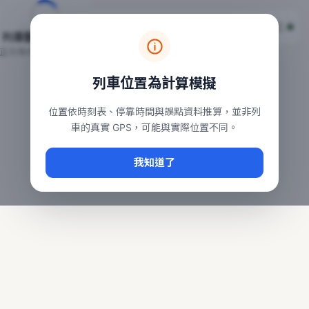
台鐵列車即時位置地圖
台鐵即時動態
本頁顯示目前全台鐵運行中的列車位置，涵蓋自強、普悠瑪、太魯
列車動態載入中…
常用查詢：
正在取得全台列車位置
台北車站即時動態
、
台中車站即時動態
、
高雄車站
列車位置為計算模擬
位置依時刻表、停靠時間與誤點資料推算，並非列
車的真實 GPS，可能與實際位置不同。
我知道了