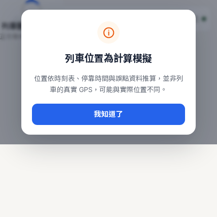
台鐵列車即時位置地圖
台鐵即時動態
本頁顯示目前全台鐵運行中的列車位置，涵蓋自強、普悠瑪、太魯
列車動態載入中…
常用查詢：
正在取得全台列車位置
台北車站即時動態
、
台中車站即時動態
、
高雄車站
列車位置為計算模擬
位置依時刻表、停靠時間與誤點資料推算，並非列
車的真實 GPS，可能與實際位置不同。
我知道了