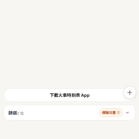
下載火車時刻表 App
篩選
模擬位置
ⓘ
0 班