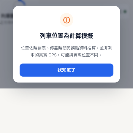
台鐵列車即時位置地圖
台鐵即時動態
本頁顯示目前全台鐵運行中的列車位置，涵蓋自強、普悠瑪、太魯
列車動態載入中…
常用查詢：
正在取得全台列車位置
台北車站即時動態
、
台中車站即時動態
、
高雄車站
列車位置為計算模擬
位置依時刻表、停靠時間與誤點資料推算，並非列
車的真實 GPS，可能與實際位置不同。
我知道了