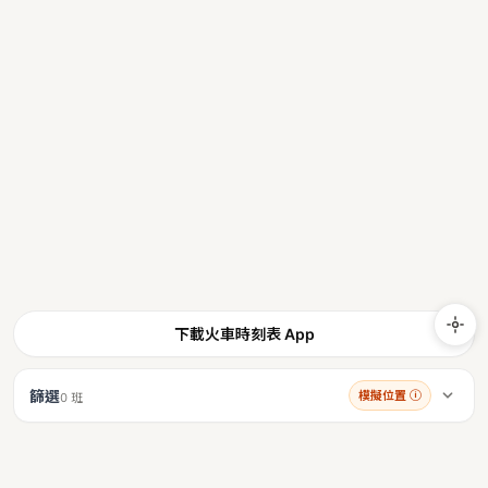
下載火車時刻表 App
篩選
模擬位置
ⓘ
0 班