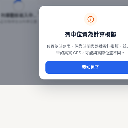
台鐵列車即時位置地圖
台鐵即時動態
本頁顯示目前全台鐵運行中的列車位置，涵蓋自強、普悠瑪、太魯
列車動態載入中…
常用查詢：
正在取得全台列車位置
台北車站即時動態
、
台中車站即時動態
、
高雄車站
列車位置為計算模擬
位置依時刻表、停靠時間與誤點資料推算，並
車的真實 GPS，可能與實際位置不同。
我知道了