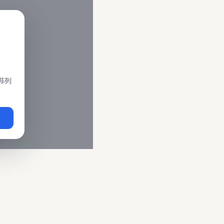
閣、莒光、復興、區間車、區間快等車種。 資料來源為交通部運輸
即時動態
、
台鐵誤點警示
、
路線時刻表
。
非列