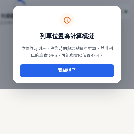
台鐵列車即時位置地圖
台鐵即時動態
本頁顯示目前全台鐵運行中的列車位置，涵蓋自強、普悠瑪、太魯
列車動態載入中…
常用查詢：
正在取得全台列車位置
台北車站即時動態
、
台中車站即時動態
、
高雄車站
列車位置為計算模擬
位置依時刻表、停靠時間與誤點資料推算，並非列
車的真實 GPS，可能與實際位置不同。
我知道了