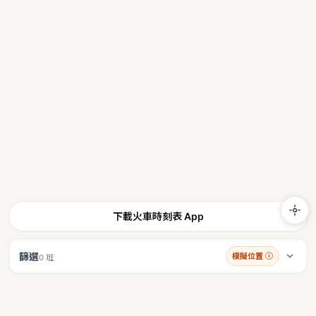
下載火車時刻表 App
篩選
模擬位置
ⓘ
0 班