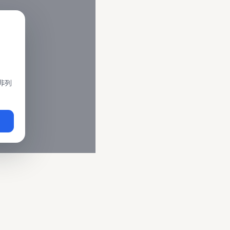
閣、莒光、復興、區間車、區間快等車種。 資料來源為交通部運輸
即時動態
、
台鐵誤點警示
、
路線時刻表
。
非列