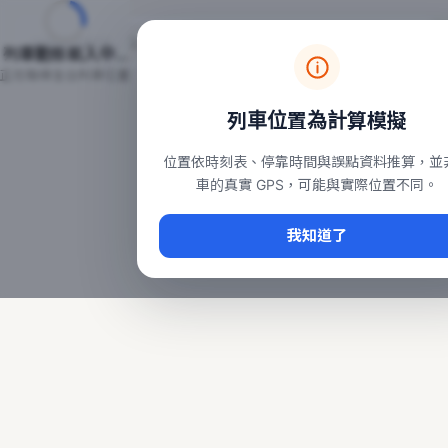
台鐵列車即時位置地圖
台鐵即時動態
本頁顯示目前全台鐵運行中的列車位置，涵蓋自強、普悠瑪、太魯
列車動態載入中…
常用查詢：
正在取得全台列車位置
台北車站即時動態
、
台中車站即時動態
、
高雄車站
列車位置為計算模擬
位置依時刻表、停靠時間與誤點資料推算，並
車的真實 GPS，可能與實際位置不同。
我知道了