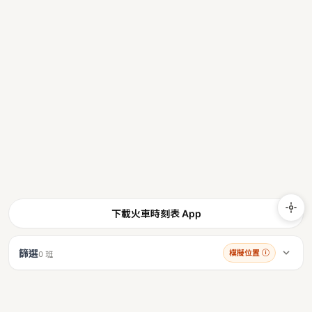
下載火車時刻表 App
篩選
模擬位置
ⓘ
0 班