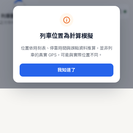
台鐵列車即時位置地圖
台鐵即時動態
本頁顯示目前全台鐵運行中的列車位置，涵蓋自強、普悠瑪、太魯
列車動態載入中…
常用查詢：
正在取得全台列車位置
台北車站即時動態
、
台中車站即時動態
、
高雄車站
列車位置為計算模擬
位置依時刻表、停靠時間與誤點資料推算，並非列
車的真實 GPS，可能與實際位置不同。
我知道了